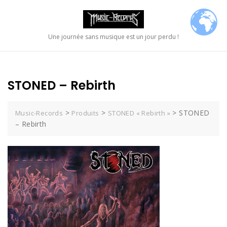
Skip
to
content
Une journée sans musique est un jour perdu !
STONED – Rebirth
>
>
>
STONED
Music-Records
Produits
STONED « Rebirth »
– Rebirth