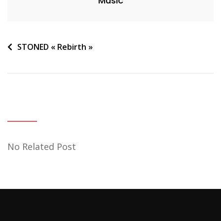
Music
Navigation
STONED « Rebirth »
de
l’article
No Related Post