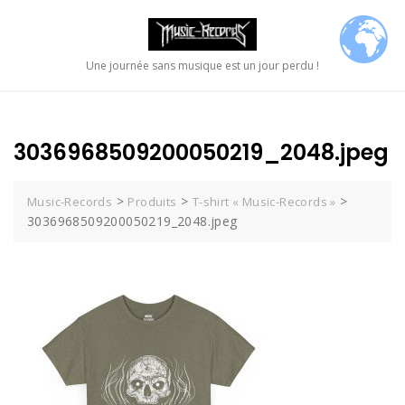
Skip
to
content
Une journée sans musique est un jour perdu !
3036968509200050219_2048.jpeg
>
>
>
Music-Records
Produits
T-shirt « Music-Records »
3036968509200050219_2048.jpeg