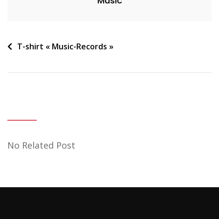
Music
Navigation
T-shirt « Music-Records »
de
l’article
No Related Post