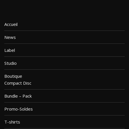
être
choisies
sur
la
Accueil
page
du
News
produit
Label
Studio
Boutique
Compact Disc
Bundle – Pack
Promo-Soldes
T-shirts