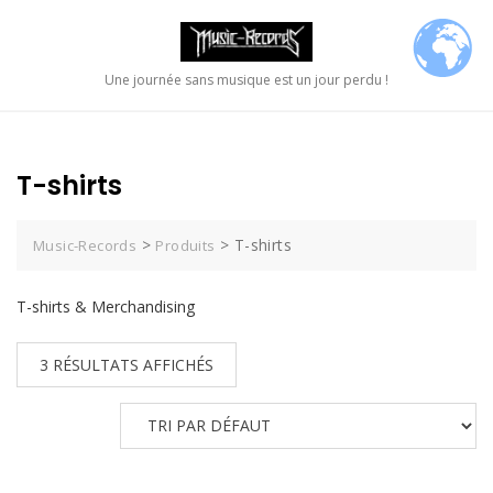
Skip
to
content
Une journée sans musique est un jour perdu !
T-shirts
>
>
T-shirts
Music-Records
Produits
T-shirts & Merchandising
3 RÉSULTATS AFFICHÉS