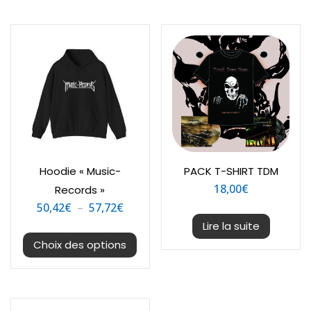
Hoodie « Music-
PACK T-SHIRT TDM
18,00
€
Records »
Plage
50,42
€
–
57,72
€
de
Lire la suite
Ce
prix :
Choix des options
produit
50,42€
a
plusieurs
à
variations.
57,72€
Les