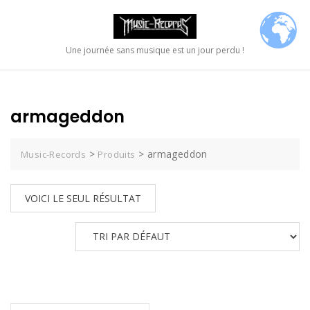
Skip
to
content
Une journée sans musique est un jour perdu !
armageddon
>
>
armageddon
Music-Records
Produits
VOICI LE SEUL RÉSULTAT