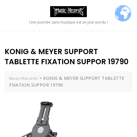
Skip
to
content
Une journée sans musique est un jour perdu !
KONIG & MEYER SUPPORT
TABLETTE FIXATION SUPPOR 19790
>
KONIG & MEYER SUPPORT TABLETTE
Music-Records
FIXATION SUPPOR 19790