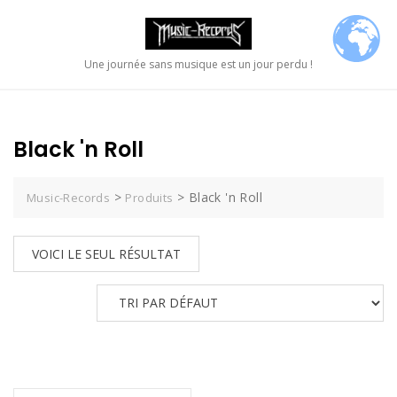
Skip
to
content
Une journée sans musique est un jour perdu !
Black 'n Roll
>
>
Black 'n Roll
Music-Records
Produits
VOICI LE SEUL RÉSULTAT