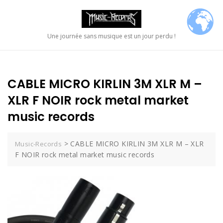
Skip
to
content
Une journée sans musique est un jour perdu !
CABLE MICRO KIRLIN 3M XLR M –
XLR F NOIR rock metal market
music records
>
CABLE MICRO KIRLIN 3M XLR M – XLR
Music-Records
F NOIR rock metal market music records